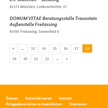
81371 München, Lindenschmitstr. 37
DONUM VITAE Beratungsstelle Traunstein
Außenstelle Freilassing
83395 Freilassing, Sonnenfeld 6
«
....
13
14
15
16
17
18
19
20
21
22
....
»
Štampa
Korisnički servis
Kontakt
Prilagođeno licima sa invaliditetom
Impresum