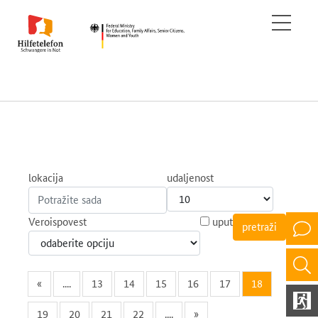
lokacija
udaljenost
Veroispovest
uput
«
....
13
14
15
16
17
18
19
20
21
22
....
»