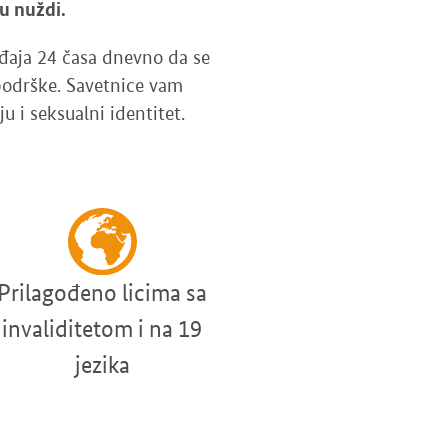
 u nuždi.
ođaja 24 časa dnevno da se
odrške. Savetnice vam
u i seksualni identitet.
Prilagođeno licima sa
invaliditetom i na 19
jezika