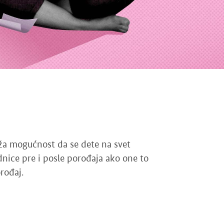
uža mogućnost da se dete na svet
nice pre i posle porođaja ako one to
rođaj.