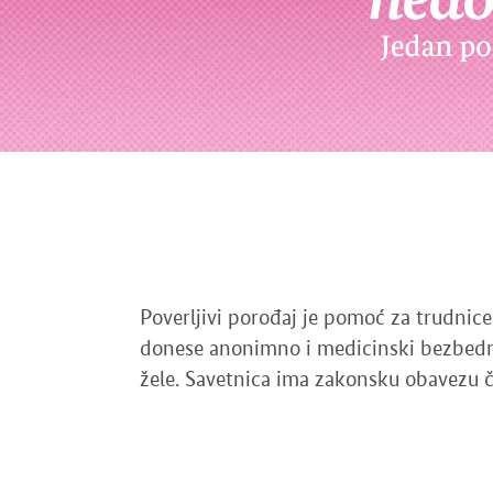
Poverljivi porođaj je pomoć za trudnice
donese anonimno i medicinski bezbedno.
žele. Savetnica ima zakonsku obavezu ču