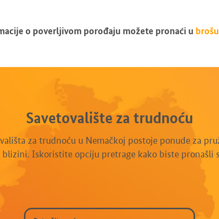
macije o poverljivom porođaju možete pronaći u
brošu
Savetovalište za trudnoću
vališta za trudnoću u Nemačkoj postoje ponude za pruž
blizini. Iskoristite opciju pretrage kako biste pronašli s