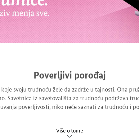
Poverljivi porođaj
 koje svoju trudnoću žele da zadrže u tajnosti. Ona pr
 Savetnica iz savetovališta za trudnoću podržava trud
vanja poverljivosti, niko neće saznati za trudnoću i po
Više o tome