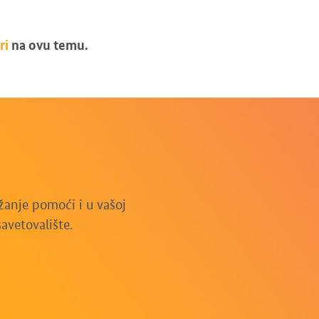
ri
na ovu temu.
anje pomoći i u vašoj
avetovalište.