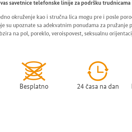
 vas savetnice telefonske linije za podršku trudnicama
dno okruženje kao i stručna lica mogu pre i posle por
oje su upoznate sa adekvatnim ponudama za pružanje p
ira na pol, poreklo, veroispovest, seksualnu orijentacij
Besplatno
24 časa na dan