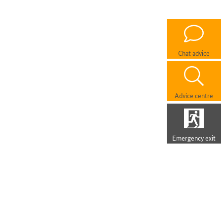
Chat advice
Advice centre
Emergency exit