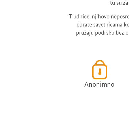
tu su za
Trudnice, njihovo neposre
obrate savetnicama k
pružaju podršku bez obz
Anonimno