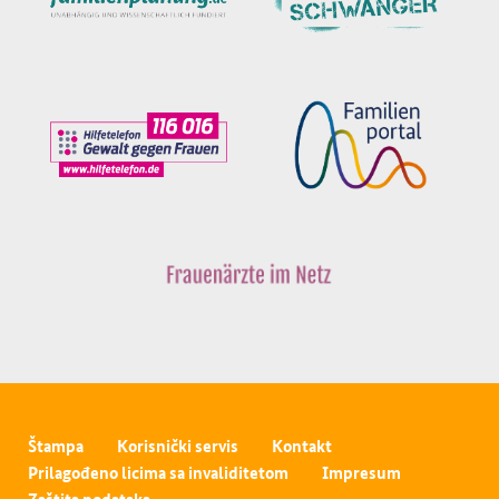
Štampa
Korisnički servis
Kontakt
Prilagođeno licima sa invaliditetom
Impresum