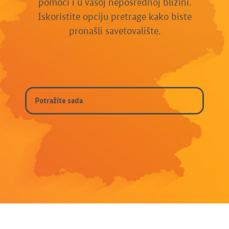
pomoći i u vašoj neposrednoj blizini.
Iskoristite opciju pretrage kako biste
pronašli savetovalište.