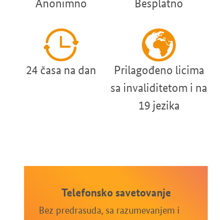
Anonimno
Besplatno
24 časa na dan
Prilagođeno licima
sa invaliditetom i na
19 jezika
Telefonsko savetovanje
Bez predrasuda, sa razumevanjem i