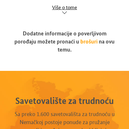
Više o tome
Dodatne informacije o poverljivom
porođaju možete pronaći u
brošuri
na ovu
temu.
Savetovalište za trudnoću
Sa preko 1.600 savetovališta za trudnoću u
Nemačkoj postoje ponude za pružanje