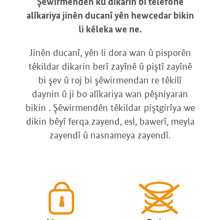
Şêwirmendên ku dikarin bi têlefonê
alîkariya jinên ducanî yên hewcedar bikin
li kêleka we ne.
Jinên ducanî, yên li dora wan û pisporên
têkildar dikarin berî zayînê û piştî zayînê
bi şev û roj bi şêwirmendan re têkilî
daynin û ji bo alîkariya wan pêşniyaran
bikin . Şêwirmendên têkildar piştgirîya we
dikin bêyî ferqa zayend, esl, bawerî, meyla
zayendî û nasnameya zayendî.