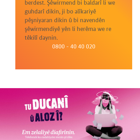
berdest. Şêwirmend bi baldarî li we
guhdarî dikin, ji bo alîkariyê
pêşniyaran dikin û bi navendên
şêwirmendiyê yên li herêma we re
têkilî daynin.
0800 - 40 40 020