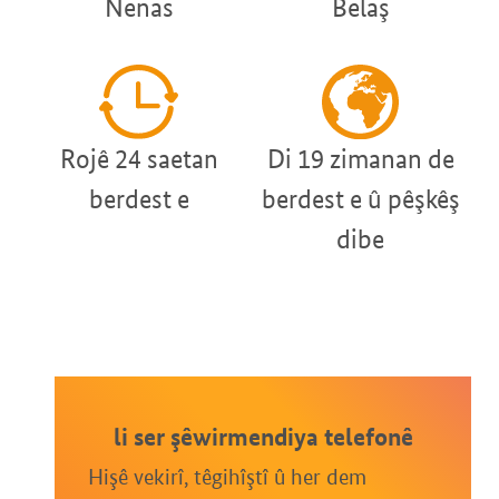
Nenas
Belaş
Rojê 24 saetan
Di 19 zimanan de
berdest e
berdest e û pêşkêş
dibe
li ser şêwirmendiya telefonê
Hişê vekirî, têgihîştî û her dem