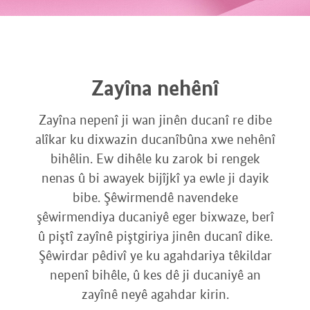
Zayîna nehênî
Zayîna nepenî ji wan jinên ducanî re dibe
alîkar ku dixwazin ducanîbûna xwe nehênî
bihêlin. Ew dihêle ku zarok bi rengek
nenas û bi awayek bijîjkî ya ewle ji dayik
bibe. Şêwirmendê navendeke
şêwirmendiya ducaniyê eger bixwaze, berî
û piştî zayînê piştgiriya jinên ducanî dike.
Şêwirdar pêdivî ye ku agahdariya têkildar
nepenî bihêle, û kes dê ji ducaniyê an
zayînê neyê agahdar kirin.