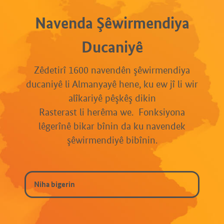
Navenda Şêwirmendiya
Ducaniyê
Zêdetirî 1600 navendên şêwirmendiya
ducaniyê li Almanyayê hene, ku ew jî li wir
alîkariyê pêşkêş dikin
Rasterast li herêma we. Fonksiyona
lêgerînê bikar bînin da ku navendek
şêwirmendiyê bibînin.