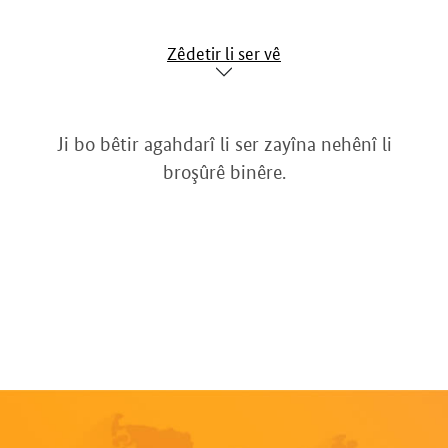
Zêdetir li ser vê
Ji bo bêtir agahdarî li ser zayîna nehênî li
broşûrê binêre.