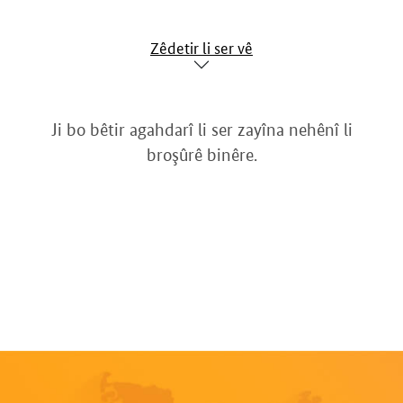
Zêdetir li ser vê
Ji bo bêtir agahdarî li ser zayîna nehênî li
broşûrê binêre.