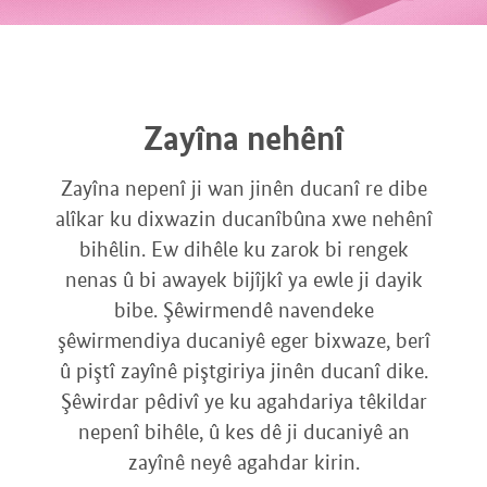
Zayîna nehênî
Zayîna nepenî ji wan jinên ducanî re dibe
alîkar ku dixwazin ducanîbûna xwe nehênî
bihêlin. Ew dihêle ku zarok bi rengek
nenas û bi awayek bijîjkî ya ewle ji dayik
bibe. Şêwirmendê navendeke
şêwirmendiya ducaniyê eger bixwaze, berî
û piştî zayînê piştgiriya jinên ducanî dike.
Şêwirdar pêdivî ye ku agahdariya têkildar
nepenî bihêle, û kes dê ji ducaniyê an
zayînê neyê agahdar kirin.