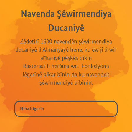
Navenda Şêwirmendiya
Ducaniyê
Zêdetirî 1600 navendên şêwirmendiya
ducaniyê li Almanyayê hene, ku ew jî li wir
alîkariyê pêşkêş dikin
Rasterast li herêma we. Fonksiyona
lêgerînê bikar bînin da ku navendek
şêwirmendiyê bibînin.