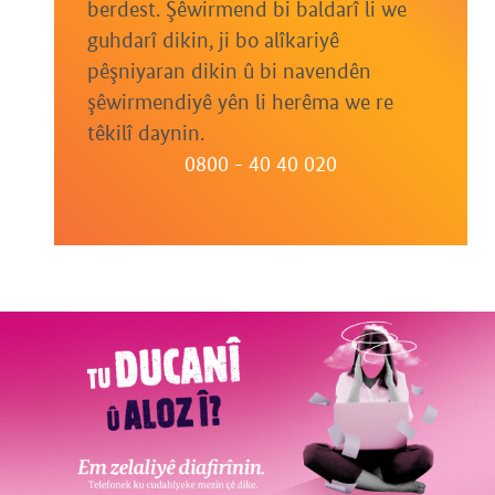
berdest. Şêwirmend bi baldarî li we
guhdarî dikin, ji bo alîkariyê
pêşniyaran dikin û bi navendên
şêwirmendiyê yên li herêma we re
têkilî daynin.
0800 - 40 40 020