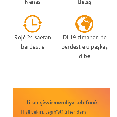
Nenas
Belaş
Rojê 24 saetan
Di 19 zimanan de
berdest e
berdest e û pêşkêş
dibe
li ser şêwirmendiya telefonê
Hişê vekirî, têgihîştî û her dem