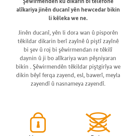
Şêwirmendên ku dikarin bi têlefonê
alîkariya jinên ducanî yên hewcedar bikin
li kêleka we ne.
Jinên ducanî, yên li dora wan û pisporên
têkildar dikarin berî zayînê û piştî zayînê
bi şev û roj bi şêwirmendan re têkilî
daynin û ji bo alîkariya wan pêşniyaran
bikin . Şêwirmendên têkildar piştgirîya we
dikin bêyî ferqa zayend, esl, bawerî, meyla
zayendî û nasnameya zayendî.