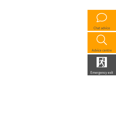
Chat advice
Advice centre
Emergency exit