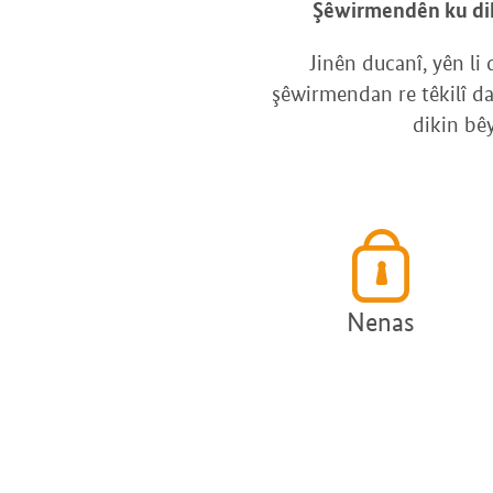
Şêwirmendên ku dika
Jinên ducanî, yên li 
şêwirmendan re têkilî da
dikin bê
Nenas