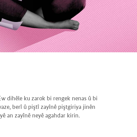
Ew dihêle ku zarok bi rengek nenas û bi
e, berî û piştî zayînê piştgiriya jinên
iyê an zayînê neyê agahdar kirin.