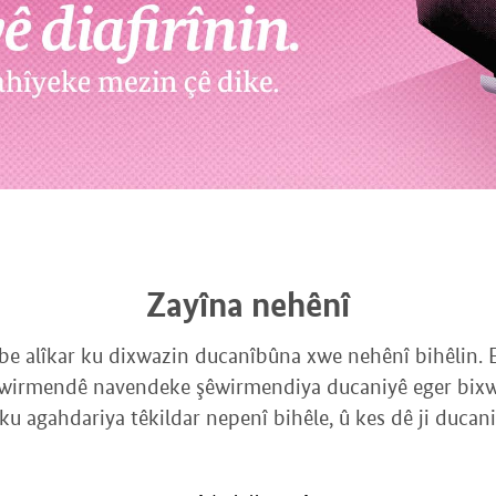
Zayîna nehênî
ibe alîkar ku dixwazin ducanîbûna xwe nehênî bihêlin. 
Şêwirmendê navendeke şêwirmendiya ducaniyê eger bixwaz
ku agahdariya têkildar nepenî bihêle, û kes dê ji ducan