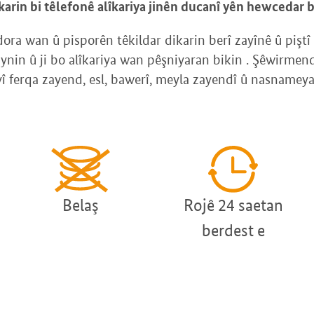
rin bi têlefonê alîkariya jinên ducanî yên hewcedar bi
dora wan û pisporên têkildar dikarin berî zayînê û piştî 
ynin û ji bo alîkariya wan pêşniyaran bikin . Şêwirmend
yî ferqa zayend, esl, bawerî, meyla zayendî û nasnameya
Belaş
Rojê 24 saetan
berdest e