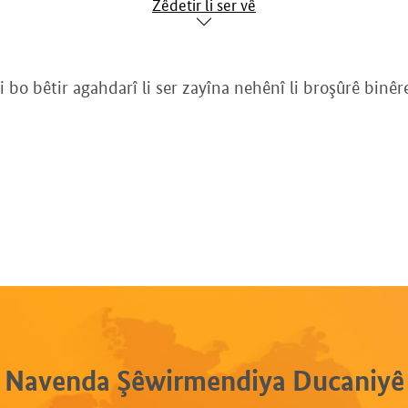
Zêdetir li ser vê
Ji bo bêtir agahdarî li ser zayîna nehênî li broşûrê binêre
Navenda Şêwirmendiya Ducaniyê