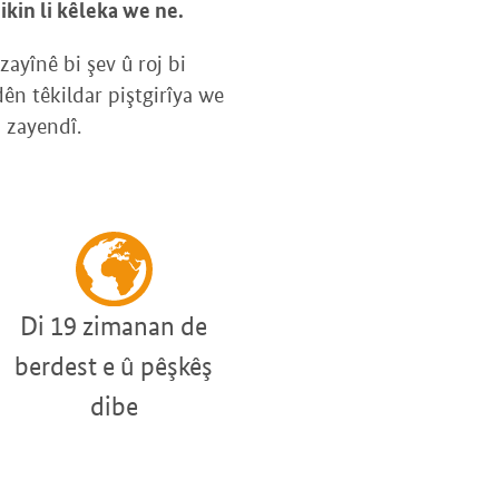
kin li kêleka we ne.
zayînê bi şev û roj bi
ên têkildar piştgirîya we
 zayendî.
Di 19 zimanan de
berdest e û pêşkêş
dibe