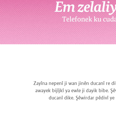
Zayîna nepenî ji wan jinên ducanî re d
awayek bijîjkî ya ewle ji dayik bibe. 
ducanî dike. Şêwirdar pêdivî ye 