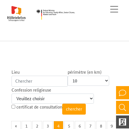
Lieu
périmètre (en km)
Confession religieuse
certificat de consultation
«
1
2
3
4
5
6
7
8
9