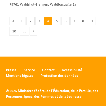
79761 Waldshut-Tiengen, Waldtorstraße 1a
«
1
2
3
4
5
6
7
8
9
10
....
»
Presse
Service
Contact
Accessibilité
Mentions légales
Protection des données
© 2025 Ministère fédéral de l'Éducation, de la Famille, des
Personnes âgées, des Femmes et de la Jeunesse