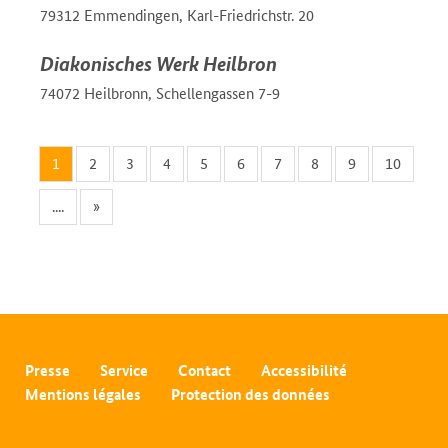
79312 Emmendingen, Karl-Friedrichstr. 20
Diakonisches Werk Heilbron
74072 Heilbronn, Schellengassen 7-9
1
2
3
4
5
6
7
8
9
10
....
»
Presse
Service
Contact
Accessibilité
Mentions légales
Protection des données