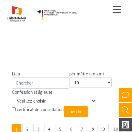
Lieu
périmètre (en km)
Confession religieuse
certificat de consultation
1
2
3
4
5
6
7
8
9
10