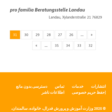
pro familia Beratungsstelle Landau
76829 Landau, Xylanderstraße 21
31
30
29
28
27
26
....
«
»
....
35
34
33
32
انتشارات
خدمات
تماس
دسترسی بدون مانع
[حفظ حریم خصوصی
اطلاعات ناشر
© 2025 وزارت آموزش و پرورش فدرال، خانواده، سالمندان،