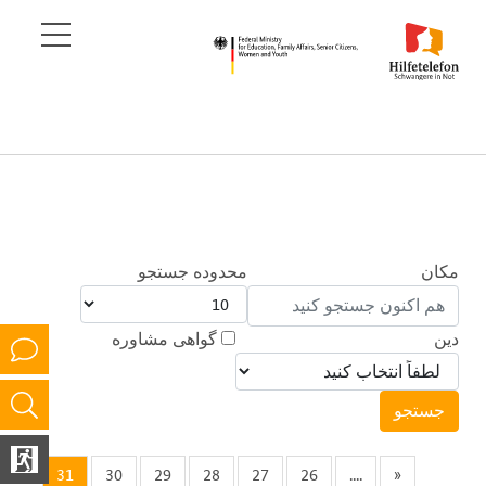
مکان
محدوده جستجو
دین
گواهی مشاوره
31
30
29
28
27
26
....
«