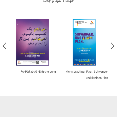
جهت دانلود و چاپ
ger
FA-Plakat-A3-Entscheidung
Mehrsprachiger Flyer: Schwanger
und (k)einen Plan