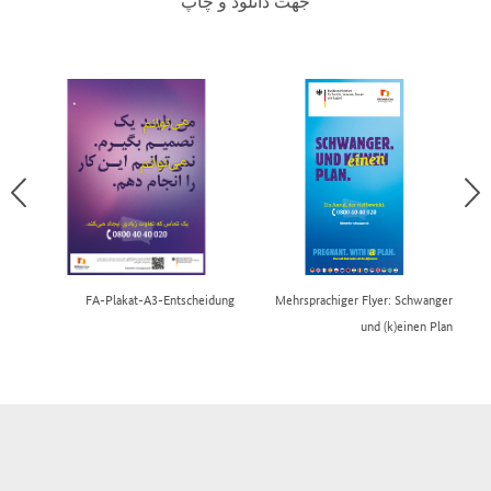
جهت دانلود و چاپ
ger
FA-Plakat-A3-Entscheidung
Mehrsprachiger Flyer: Schwanger
und (k)einen Plan