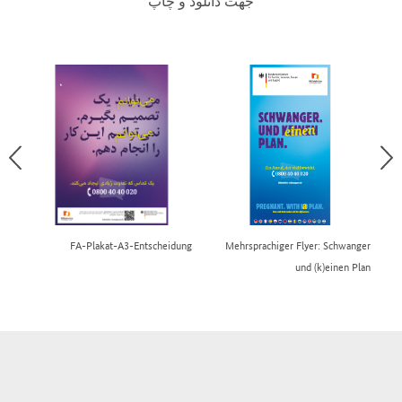
جهت دانلود و چاپ
ger
FA-Plakat-A3-Entscheidung
Mehrsprachiger Flyer: Schwanger
und (k)einen Plan