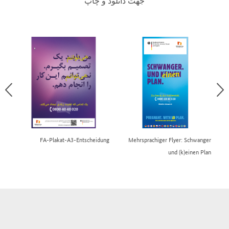
جهت دانلود و چاپ
ger
FA-Plakat-A3-Entscheidung
Mehrsprachiger Flyer: Schwanger
und (k)einen Plan