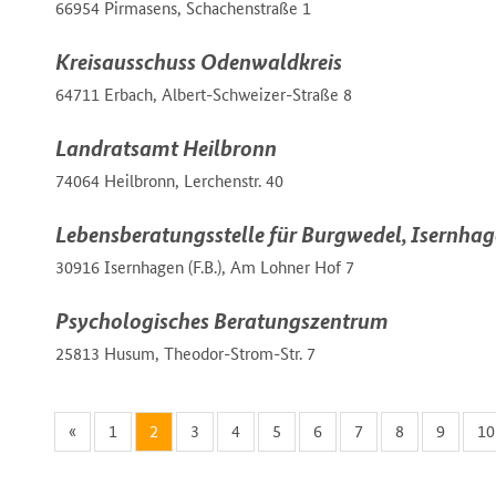
66954 Pirmasens, Schachenstraße 1
Kreisausschuss Odenwaldkreis
64711 Erbach, Albert-Schweizer-Straße 8
Landratsamt Heilbronn
74064 Heilbronn, Lerchenstr. 40
Lebensberatungsstelle für Burgwedel, Isernh
30916 Isernhagen (F.B.), Am Lohner Hof 7
Psychologisches Beratungszentrum
25813 Husum, Theodor-Strom-Str. 7
«
1
2
3
4
5
6
7
8
9
10