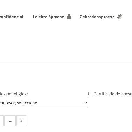
confidencial
Leichte Sprache
Gebärdensprache
fesión religiosa
Certificado de consu
....
»