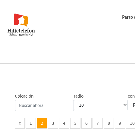
Parto 
ubicación
radio
con
«
1
2
3
4
5
6
7
8
9
10