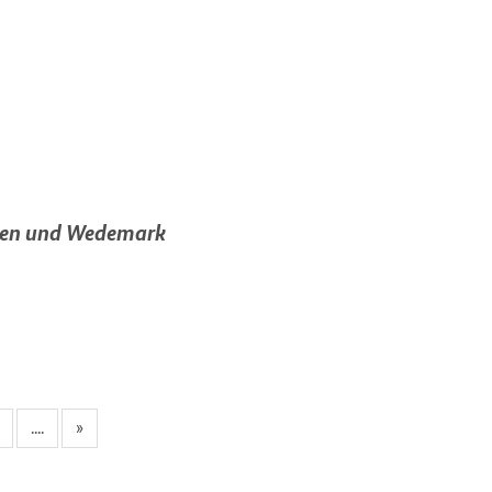
agen und Wedemark
....
»