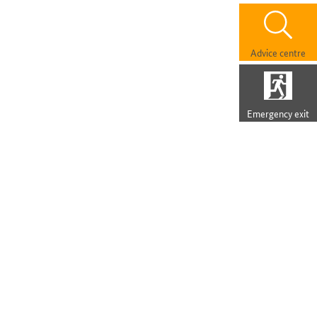
Advice centre
Emergency exit