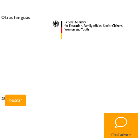
Otras lenguas
lta
Chat advice