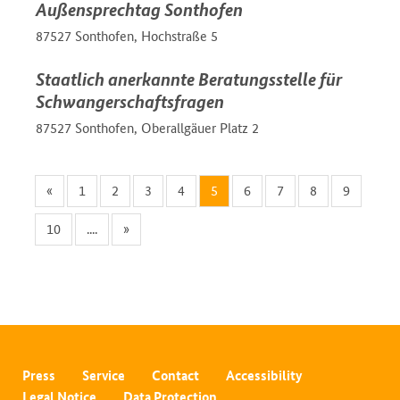
Außensprechtag Sonthofen
87527 Sonthofen, Hochstraße 5
Staatlich anerkannte Beratungsstelle für
Schwangerschaftsfragen
87527 Sonthofen, Oberallgäuer Platz 2
«
1
2
3
4
5
6
7
8
9
10
....
»
Press
Service
Contact
Accessibility
Legal Notice
Data Protection