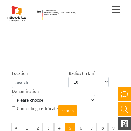
Location
Radius (in km)
Denomination
Counseling certificate
«
1
2
3
4
5
6
7
8
9