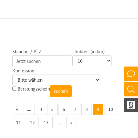
Standort / PLZ
Umkreis (in km)
Konfession
Beratungsschein
«
....
4
5
6
7
8
9
10
11
12
13
....
»