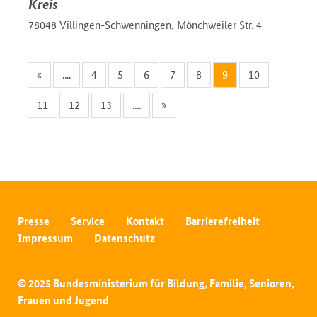
Kreis
78048 Villingen-Schwenningen, Mönchweiler Str. 4
«
....
4
5
6
7
8
9
10
11
12
13
....
»
Presse
Service
Kontakt
Barrierefreiheit
Impressum
Datenschutz
© 2025 Bundesministerium für Bildung, Familie, Senioren,
Frauen und Jugend