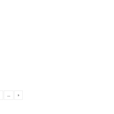
....
»