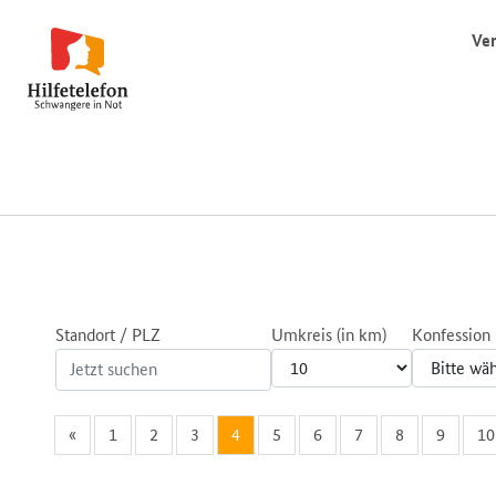
Ver
Standort / PLZ
Umkreis (in km)
Konfession
«
1
2
3
4
5
6
7
8
9
10