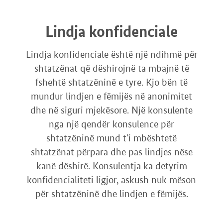
Lindja konfidenciale
Lindja konfidenciale është një ndihmë për
shtatzënat që dëshirojnë ta mbajnë të
fshehtë shtatzëninë e tyre. Kjo bën të
mundur lindjen e fëmijës në anonimitet
dhe në siguri mjekësore. Një konsulente
nga një qendër konsulence për
shtatzëninë mund t’i mbështetë
shtatzënat përpara dhe pas lindjes nëse
kanë dëshirë. Konsulentja ka detyrim
konfidencialiteti ligjor, askush nuk mëson
për shtatzëninë dhe lindjen e fëmijës.