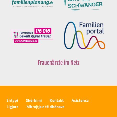
Shtypi
Shërbimi
Kontakt
Asistenca
Ligjore
Mbrojtja e të dhënave