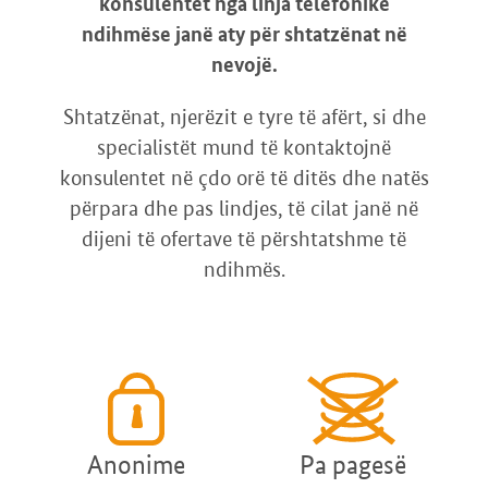
konsulentet nga linja telefonike
ndihmëse janë aty për shtatzënat në
nevojë.
Shtatzënat, njerëzit e tyre të afërt, si dhe
specialistët mund të kontaktojnë
konsulentet në çdo orë të ditës dhe natës
përpara dhe pas lindjes, të cilat janë në
dijeni të ofertave të përshtatshme të
ndihmës.
Anonime
Pa pagesë