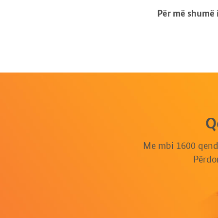
Për më shumë i
Q
Me mbi 1600 qendr
Përdor