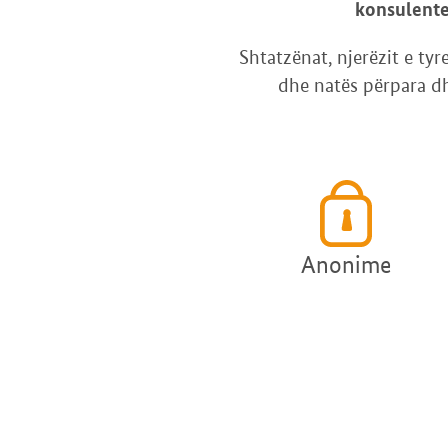
konsulentet
Shtatzënat, njerëzit e tyr
dhe natës përpara dhe
Anonime