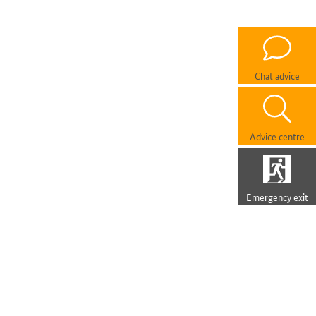
Chat advice
Advice centre
Emergency exit