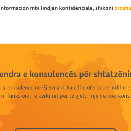
nformacion mbi lindjen konfidenciale, shikoni
brosh
endra e konsulencës për shtatzëni
a konsulence në Gjermani, ka edhe oferta për ndihmë d
ni funksionin e kërkimit për të gjetur një qendër kons