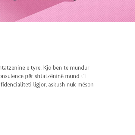
htatzëninë e tyre. Kjo bën të mundur
konsulence për shtatzëninë mund t’i
idencialiteti ligjor, askush nuk mëson