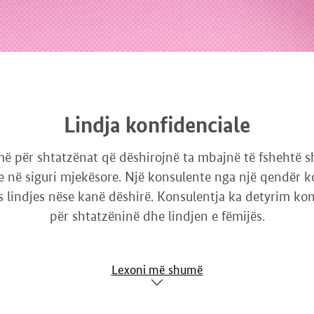
Lindja konfidenciale
më për shtatzënat që dëshirojnë ta mbajnë të fshehtë s
e në siguri mjekësore. Një konsulente nga një qendër 
lindjes nëse kanë dëshirë. Konsulentja ka detyrim konf
për shtatzëninë dhe lindjen e fëmijës.
Lexoni më shumë