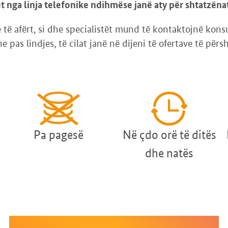
 nga linja telefonike ndihmëse janë aty për shtatzëna
e të afërt, si dhe specialistët mund të kontaktojnë kons
 pas lindjes, të cilat janë në dijeni të ofertave të pë
Pa pagesë
Në çdo orë të ditës
dhe natës