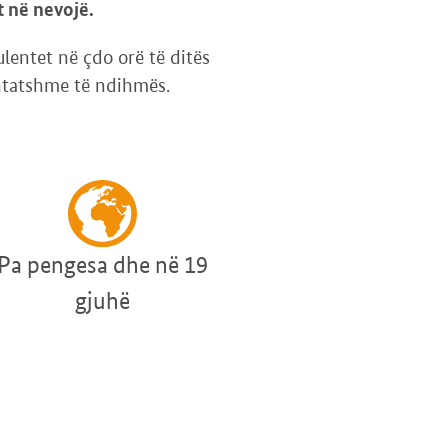
t në nevojë.
ulentet në çdo orë të ditës
rshtatshme të ndihmës.
Pa pengesa dhe në 19
gjuhë