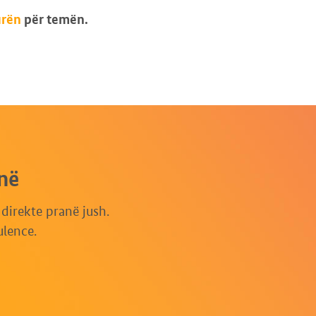
urën
për temën.
në
irekte pranë jush.
ulence.