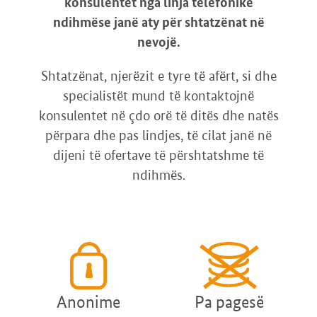
konsulentet nga linja telefonike
ndihmëse janë aty për shtatzënat në
nevojë.
Shtatzënat, njerëzit e tyre të afërt, si dhe
specialistët mund të kontaktojnë
konsulentet në çdo orë të ditës dhe natës
përpara dhe pas lindjes, të cilat janë në
dijeni të ofertave të përshtatshme të
ndihmës.
Anonime
Pa pagesë