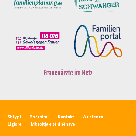
Shtypi
Shërbimi
Kontakt
Asistenca
Ligjore
Mbrojtja e të dhënave