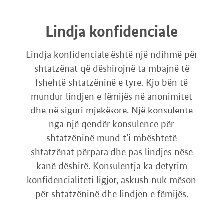
Lindja konfidenciale
Lindja konfidenciale është një ndihmë për
shtatzënat që dëshirojnë ta mbajnë të
fshehtë shtatzëninë e tyre. Kjo bën të
mundur lindjen e fëmijës në anonimitet
dhe në siguri mjekësore. Një konsulente
nga një qendër konsulence për
shtatzëninë mund t’i mbështetë
shtatzënat përpara dhe pas lindjes nëse
kanë dëshirë. Konsulentja ka detyrim
konfidencialiteti ligjor, askush nuk mëson
për shtatzëninë dhe lindjen e fëmijës.