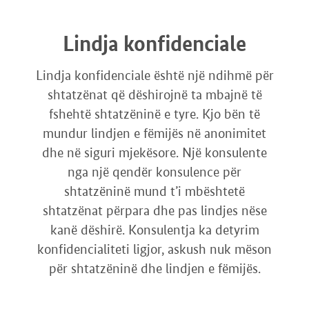
Lindja konfidenciale
Lindja konfidenciale është një ndihmë për
shtatzënat që dëshirojnë ta mbajnë të
fshehtë shtatzëninë e tyre. Kjo bën të
mundur lindjen e fëmijës në anonimitet
dhe në siguri mjekësore. Një konsulente
nga një qendër konsulence për
shtatzëninë mund t’i mbështetë
shtatzënat përpara dhe pas lindjes nëse
kanë dëshirë. Konsulentja ka detyrim
konfidencialiteti ligjor, askush nuk mëson
për shtatzëninë dhe lindjen e fëmijës.