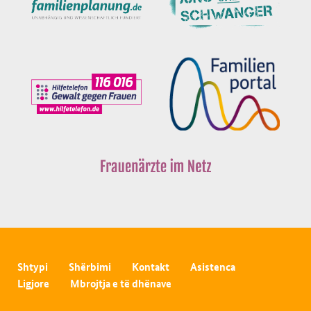
Shtypi
Shërbimi
Kontakt
Asistenca
Ligjore
Mbrojtja e të dhënave