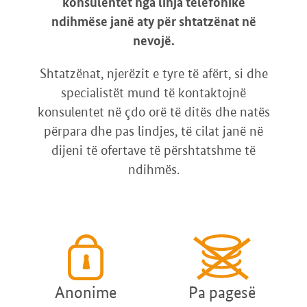
konsulentet nga linja telefonike
ndihmëse janë aty për shtatzënat në
nevojë.
Shtatzënat, njerëzit e tyre të afërt, si dhe
specialistët mund të kontaktojnë
konsulentet në çdo orë të ditës dhe natës
përpara dhe pas lindjes, të cilat janë në
dijeni të ofertave të përshtatshme të
ndihmës.
Anonime
Pa pagesë