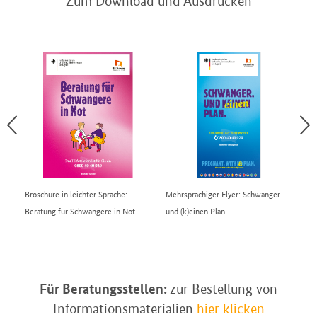
Zum Download und Ausdrucken
Broschüre in leichter Sprache:
Mehrsprachiger Flyer: Schwanger
DE
Beratung für Schwangere in Not
und (k)einen Plan
Für Beratungsstellen:
zur Bestellung von
Informationsmaterialien
hier klicken