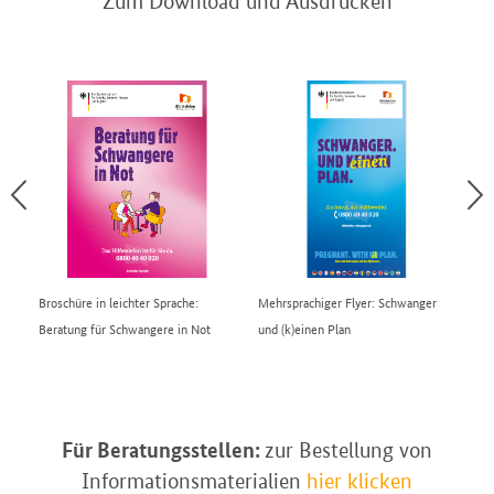
Zum Download und Ausdrucken
Broschüre in leichter Sprache:
Mehrsprachiger Flyer: Schwanger
DE
Beratung für Schwangere in Not
und (k)einen Plan
Für Beratungsstellen:
zur Bestellung von
Informationsmaterialien
hier klicken